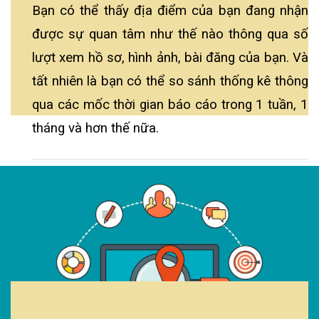
Bạn có thể thấy địa điểm của bạn đang nhận
được sự quan tâm như thế nào thông qua số
lượt xem hồ sơ, hình ảnh, bài đăng của bạn. Và
tất nhiên là bạn có thể so sánh thống kê thông
qua các mốc thời gian báo cáo trong 1 tuần, 1
tháng và hơn thế nữa.
XEM NGAY