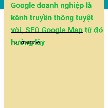
Google doanh nghiệp là
kênh truyền thông tuyệt
vời, SEO Google Map từ đó
hưởng lây
XEM NGAY