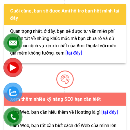
Cuối cùng, bạn sẽ được Ami hỗ trợ bạn hết mình tại
đây
Quan trọng nhất, ở đây, bạn sẽ được tư vấn miễn phí
tất tần tật về những khúc mắc mà bạn chưa rõ và sử
dụng các dịch vụ xịn xò nhất của Ami Digital với mức
giá mềm không tưởng, xem
[tại đây]
Xem thêm nhiều kỹ năng SEO bạn cần biết
Làm Web, bạn cần hiểu thêm về Hosting là gì
[tại đây]
Làm Web, bạn rất cần biết cách để Web của mình lên