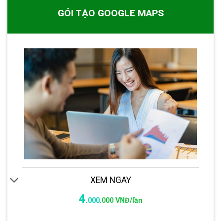
GÓI TẠO GOOGLE MAPS
XEM NGAY
4
.
000
.
000 VNĐ/lần