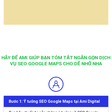
HÃY ĐỂ AMI GIÚP BẠN TÓM TẮT NGẮN GỌN DỊCH
VỤ SEO GOOGLE MAPS CHO DỄ NHỚ NHA
Bước 1: Ý tưởng SEO Google Maps tại Ami Digital