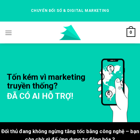
Skip
to
CHUYỂN ĐỔI SỐ & DIGITAL MARKETING
content
0
Tốn kém vì marketing
truyền thống?
ĐÃ CÓ AI HỖ TRỢ!
Đối thủ đang không ngừng tăng tốc bằng công nghệ – bạn
còn chờ gì để ứng dụng tự động hóa ?