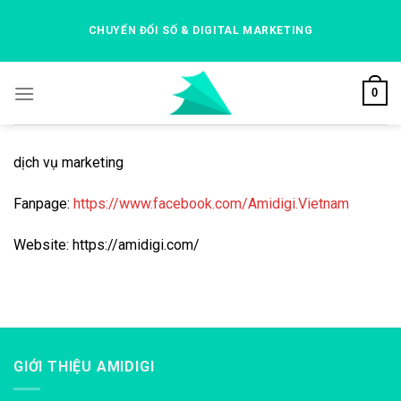
Skip
to
CHUYỂN ĐỔI SỐ & DIGITAL MARKETING
content
0
dịch vụ marketing
Fanpage:
https://www.facebook.com/Amidigi.Vietnam
Website: https://amidigi.com/
GIỚI THIỆU AMIDIGI