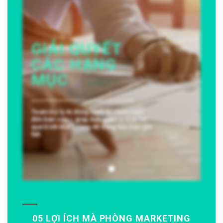
GIẢI QUYẾT
CÁC HẠNG
MỤC
_______________________
Team trợ lý AI đồng hành từ chiến lược
đến báo cáo – giúp bạn quản lý toàn bộ
quá trình Marketing dễ dàng hơn bao giờ
hết.
05 LỢI ÍCH MÀ PHÒNG MARKETING