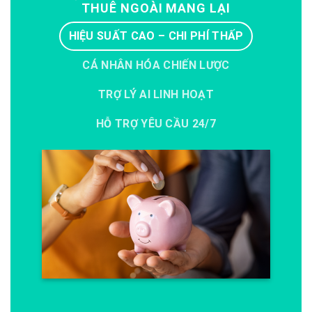
THUÊ NGOÀI MANG LẠI
HIỆU SUẤT CAO – CHI PHÍ THẤP
CÁ NHÂN HÓA CHIẾN LƯỢC
TRỢ LÝ AI LINH HOẠT
HỖ TRỢ YÊU CẦU 24/7