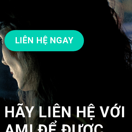
LIÊN HỆ NGAY
HÃY LIÊN HỆ VỚI
AMI ĐỂ ĐƯỢC