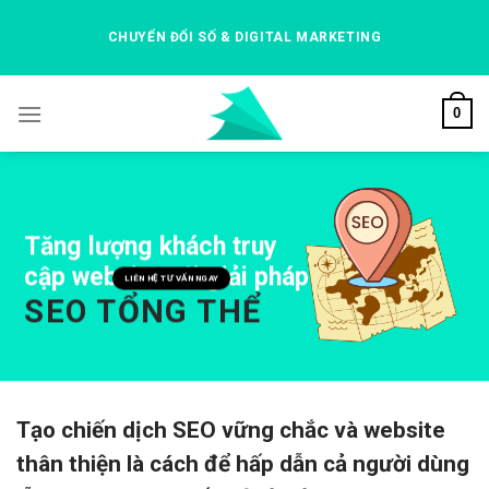
Skip
to
CHUYỂN ĐỔI SỐ & DIGITAL MARKETING
content
0
Tăng lượng khách truy
cập website với giải pháp
LIÊN HỆ TƯ VẤN NGAY
SEO TỔNG THỂ
Tạo chiến dịch SEO vững chắc và website
thân thiện là cách để hấp dẫn cả người dùng