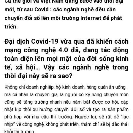
Cả thế giới và Việt Nam đang bước vào thời đại
NHỮNG
mới, từ sau Covid : các ngành nghề đều cần
CHIẾN
chuyển đổi số lên môi trường Internet để phát
triển.
DỊCH
Đại dịch Covid-19 vừa qua đã khiến cách
mạng công nghệ 4.0 đã, đang tác động
MARKETING
toàn diện lên mọi mặt của đời sống kinh
tế, xã hội… Vậy các ngành nghề trong
ONLINE
thời đại này sẽ ra sao?
HIỆU QUẢ
Không chỉ doanh nghiệp, hộ kinh doanh, hàng quán ăn uống…
mà cá nhân là chuyên gia, là người có kỹ năng chuyên môn
?
cũng sẽ tăng trưởng nhanh nếu nắm bắt được cơ hội, cập
nhật kịp thời xu hướng chuyển đổi số và tạo ra sản phẩm
phù hợp với nhu cầu thị trường. Ngược lại, sẽ rất dễ “lạc
nhịp” về công nghệ, không phát triển, thậm chí sẽ bị đào thải
khỏi thị trường.