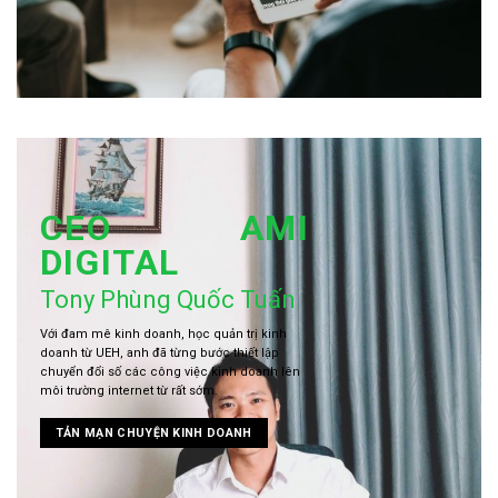
CEO AMI
DIGITAL
Tony Phùng Quốc Tuấn
Với đam mê kinh doanh, học quản trị kinh
doanh từ UEH, anh đã từng bước thiết lập
chuyển đổi số các công việc kinh doanh lên
môi trường internet từ rất sớm.
TẢN MẠN CHUYỆN KINH DOANH