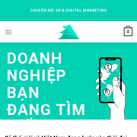
Skip
to
CHUYỂN ĐỔI SỐ & DIGITAL MARKETING
content
0
DOANH
NGHIỆP
BẠN
ĐANG TÌM
KIẾM