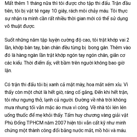
Mất thêm 1 tháng nữa thì tôi được cho tập thi đấu. Trận đầu
tiên, tôi bị vật té ngay 10 giây, rách môi chảy máu. Tôi thực
sự nhận ra mình cần rất nhiều thời gian mới có thể sử dụng
võ thuật được.
Suốt những năm tập luyện cường độ cao, tôi trật khớp vai 2
lần, khớp bàn tay, bàn chân đều từng bị bong gân. Thêm vào
đó là hàng ngàn lần trật khớp ngón tay ngón chân, giãn cơ
các kiểu. Thời điểm ấy, vết bầm trên người không bao giờ
lặn.
Có trận thi đấu tôi bị xanh cả mặt mày, hoa mắt xém xỉu. Vì
thấy còn một chút là hết giờ, ráng cố gắng, Đến khi hết trận,
tôi như ngưng thở, lạnh cả người. Đường về nhà trời không
mưa nhưng tối vẫn mặc áo mưa vì cóng. Về nhà tôi lén lén
uống thuốc để mẹ khỏi thấy. Tấm huy chương vàng giải vật
Phù Đổng TPHCM năm 2007 hiện tôi vẫn cất kỹ như minh
chứng một thành công đổi bằng nước mắt, mồ hôi và máu.