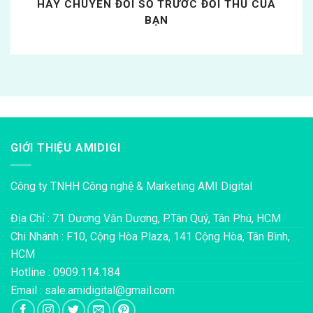
HÃY CHUYỂN ĐỔI SỐ TRƯỚC ĐỐI THỦ CỦA
BẠN
GIỚI THIỆU AMIDIGI
Công ty TNHH Công nghệ & Marketing AMI Digital
Địa Chỉ : 71 Dương Văn Dương, P.Tân Quý, Tân Phú, HCM
Chi Nhánh : F10, Cộng Hòa Plaza, 141 Cộng Hòa, Tân Bình,
HCM
Hotline : 0909.114.184
Email : sale.amidigital@gmail.com