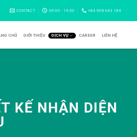
CONTACT
09:00 - 19:00
+84 908 643 184
ANG CHỦ
GIỚI THIỆU
DỊCH VỤ
CAREER
LIÊN HỆ
ẾT KẾ NHẬN DIỆN
U