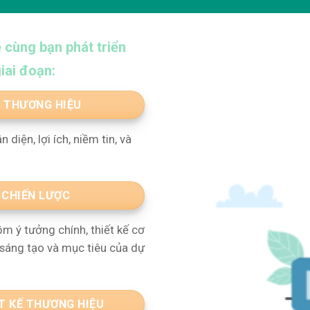
ẽ cùng bạn phát triển
iai đoạn:
U THƯƠNG HIỆU
diện, lợi ích, niềm tin, và
G CHIẾN LƯỢC
m ý tưởng chính, thiết kế cơ
g sáng tạo và mục tiêu của dự
ẾT KẾ THƯƠNG HIỆU