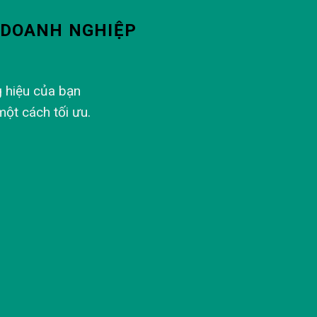
A DOANH NGHIỆP
g hiệu của bạn
một cách tối ưu.