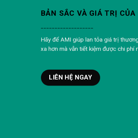
BẢN SẮC VÀ GIÁ TRỊ CỦ
___________________
Hãy để AMI giúp lan tỏa giá trị thươn
xa hơn mà vẫn tiết kiệm được chi phí 
LIÊN HỆ NGAY