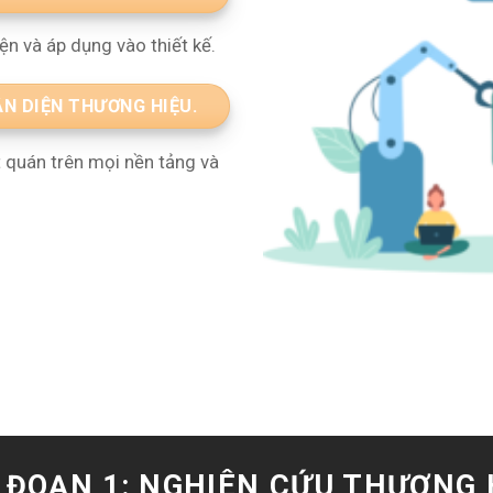
ện và áp dụng vào thiết kế.
ẬN DIỆN THƯƠNG HIỆU.
t quán trên mọi nền tảng và
I ĐOẠN 1: NGHIÊN CỨU THƯƠNG 