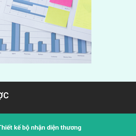
ỢC
Thiết kế bộ nhận diện thương