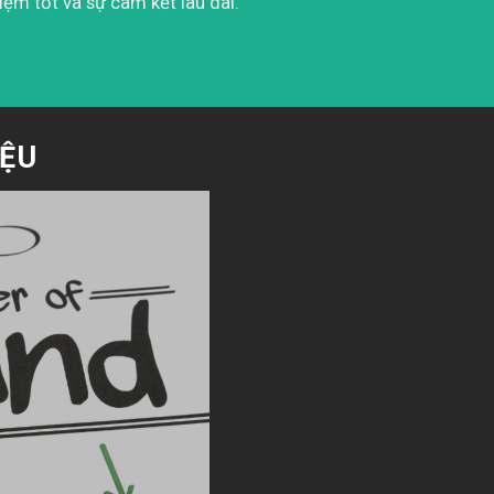
iệm tốt và sự cam kết lâu dài.
IỆU