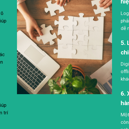
hi
rõ
Log
iúp
phả
dễ 
5.
chi
Xác
ên
Dig
off
khá
6.
hàn
iúp
 trí
Một
còn