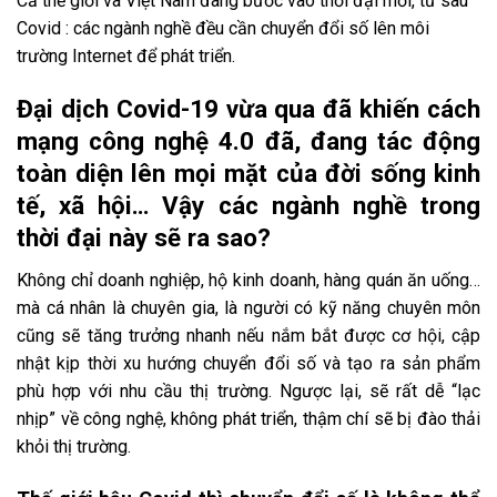
Cả thế giới và Việt Nam đang bước vào thời đại mới, từ sau
TRONG
Covid : các ngành nghề đều cần chuyển đổi số lên môi
trường Internet để phát triển.
CHỈ THỊ
Đại dịch Covid-19 vừa qua đã khiến cách
mạng công nghệ 4.0 đã, đang tác động
16 CHỨ ?
toàn diện lên mọi mặt của đời sống kinh
tế, xã hội… Vậy các ngành nghề trong
thời đại này sẽ ra sao?
Không chỉ doanh nghiệp, hộ kinh doanh, hàng quán ăn uống…
mà cá nhân là chuyên gia, là người có kỹ năng chuyên môn
cũng sẽ tăng trưởng nhanh nếu nắm bắt được cơ hội, cập
nhật kịp thời xu hướng chuyển đổi số và tạo ra sản phẩm
phù hợp với nhu cầu thị trường. Ngược lại, sẽ rất dễ “lạc
nhịp” về công nghệ, không phát triển, thậm chí sẽ bị đào thải
khỏi thị trường.