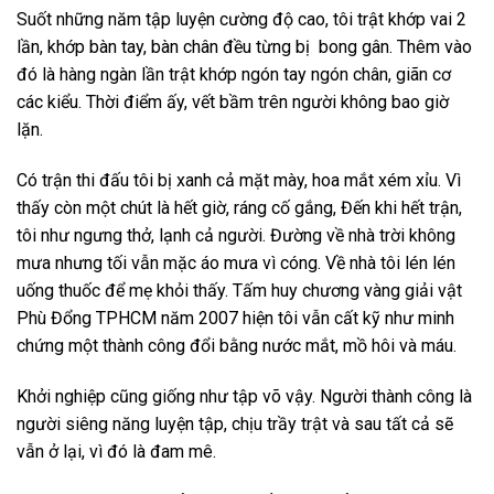
Suốt những năm tập luyện cường độ cao, tôi trật khớp vai 2
lần, khớp bàn tay, bàn chân đều từng bị bong gân. Thêm vào
đó là hàng ngàn lần trật khớp ngón tay ngón chân, giãn cơ
các kiểu. Thời điểm ấy, vết bầm trên người không bao giờ
lặn.
Có trận thi đấu tôi bị xanh cả mặt mày, hoa mắt xém xỉu. Vì
thấy còn một chút là hết giờ, ráng cố gắng, Đến khi hết trận,
tôi như ngưng thở, lạnh cả người. Đường về nhà trời không
mưa nhưng tối vẫn mặc áo mưa vì cóng. Về nhà tôi lén lén
uống thuốc để mẹ khỏi thấy. Tấm huy chương vàng giải vật
Phù Đổng TPHCM năm 2007 hiện tôi vẫn cất kỹ như minh
chứng một thành công đổi bằng nước mắt, mồ hôi và máu.
Khởi nghiệp cũng giống như tập võ vậy. Người thành công là
người siêng năng luyện tập, chịu trầy trật và sau tất cả sẽ
vẫn ở lại, vì đó là đam mê.