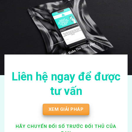
Liên hệ ngay để được
tư vấn
XEM GIẢI PHÁP
HÃY CHUYỂN ĐỔI SỐ TRƯỚC ĐỐI THỦ CỦA