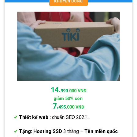
KHUYÊN DÙNG
14.
990.
000 VNĐ
giảm 50% còn
7.
495.
000 VNĐ
✔
Thiết kế web :
chuẩn SEO 2021…
✔
Tặng:
Hosting SSD
3 tháng –
Tên miền quốc