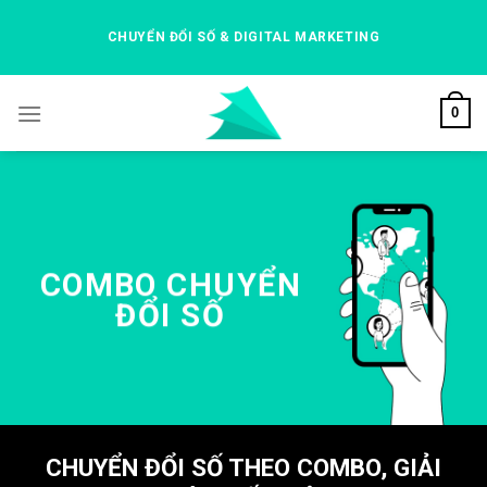
Skip
to
CHUYỂN ĐỔI SỐ & DIGITAL MARKETING
content
0
COMBO CHUYỂN
ĐỔI SỐ
CHUYỂN ĐỔI SỐ THEO COMBO, GIẢI