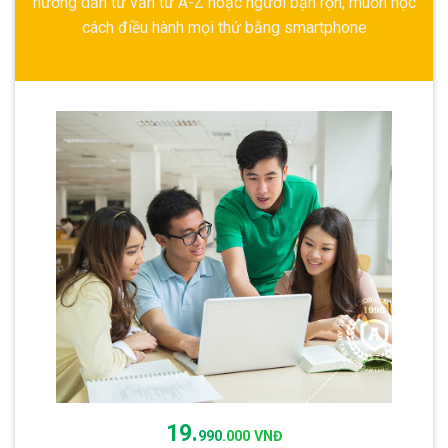
hướng dẫn tư vấn từ A-Z hoặc người bận rộn, muốn học
cách điều hành mọi thứ bằng smartphone
19.
990.
000 VNĐ